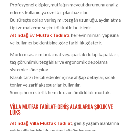
Profesyonel ekipler, mutfağın mevcut durumunu analiz
ederek kullanıcıya özel bir plan hazırlar.
Bu süreçte dolap yerleşimi, tezgâh uzunluğu, aydınlatma
tipi ve malzeme seçimi dikkatle belirlenir.
Altındağ Ev Mutfak Tadilatı
, her evin mimari yapısına
ve kullanıcı beklentisine göre farklılık gösterir.
Modern tasarımlarda mat veya parlak dolap kapakları,
taş görünümlü tezgâhlar ve ergonomik depolama
sistemleri öne çıkar.
Klasik tarzı tercih edenler içinse ahşap detaylar, sıcak
tonlar ve zarif aksesuarlar kullanılır.
Sonuç: hem estetik hem de uzun ömürlü bir mutfak.
VILLA MUTFAK TADILAT: GENIŞ ALANLARDA ŞIKLIK VE
LÜKS
Altındağ Villa Mutfak Tadilat
, geniş yaşam alanlarına
sahip villalar için kişiye özel çözümler sunar.