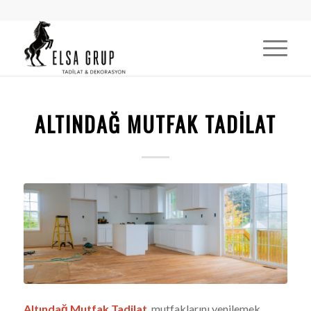
ALTINDAĞ MUTFAK TADILAT
Altındağ Mutfak Tadilat
, mutfaklarını yenilemek,