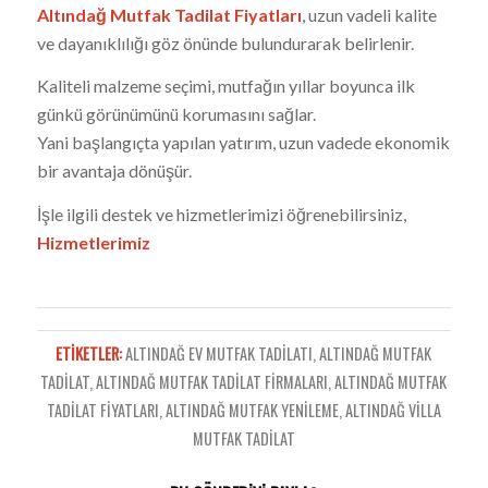
Altındağ Mutfak Tadilat Fiyatları
, uzun vadeli kalite
ve dayanıklılığı göz önünde bulundurarak belirlenir.
Kaliteli malzeme seçimi, mutfağın yıllar boyunca ilk
günkü görünümünü korumasını sağlar.
Yani başlangıçta yapılan yatırım, uzun vadede ekonomik
bir avantaja dönüşür.
İşle ilgili destek ve hizmetlerimizi öğrenebilirsiniz,
Hizmetlerimiz
ETIKETLER:
ALTINDAĞ EV MUTFAK TADILATI
,
ALTINDAĞ MUTFAK
TADILAT
,
ALTINDAĞ MUTFAK TADILAT FIRMALARI
,
ALTINDAĞ MUTFAK
TADILAT FIYATLARI
,
ALTINDAĞ MUTFAK YENILEME
,
ALTINDAĞ VILLA
MUTFAK TADILAT