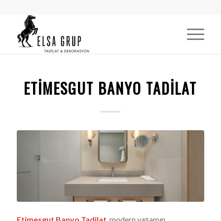
ETIMESGUT BANYO TADILAT
Etimesgut Banyo Tadilat
, modern yaşamın