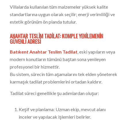
Villalarda kullanılan tüm malzemeler yüksek kalite
standartlarına uygun olarak seçilir; enerji verimliliği ve
estetik görünüm ön planda tutulur.
ANAHTAR TESLIM TADILAT: KOMPLE YENILEMENIN
GÜVENLI ADRESI
Batıkent Anahtar Teslim Tadilat
, eski yapıların veya
modern konutların tümünü baştan sona yenileyen
profesyonel bir hizmettir.
Bu sistem, sürecin tüm aşamalarını tek elden yöneterek
karmaşık tadilat problemlerini ortadan kaldırır.
Tadilat süreci genellikle şu adımlardan oluşur:
Keşif ve planlama: Uzman ekip, mevcut alanı
inceler ve yapılacak işlemleri belirler.